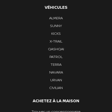
VÉHICULES
ALMERA
SUNNY
KICKS
X-TRAIL
QASHQAI
PATROL
TERRA
NAVARA
URVAN
CIVILIAN
ACHETEZ À LA MAISON
Trouver un concessionnaire